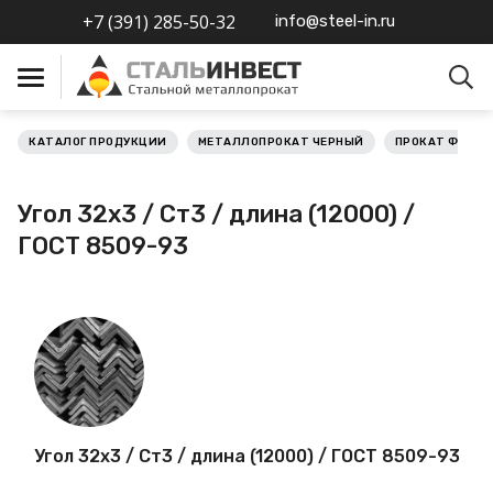
+7 (391) 285-50-32
info@steel-in.ru
КАТАЛОГ ПРОДУКЦИИ
МЕТАЛЛОПРОКАТ ЧЕРНЫЙ
ПРОКАТ ФАСО
Металлопрокат черный
Угол 32х3 / Ст3 / длина (12000) /
Металлопрокат
ГОСТ 8509-93
нержавеющий
Металлопрокат цветной
Металлопрокат
калиброванный
Профлист
Угол 32х3 / Ст3 / длина (12000) / ГОСТ 8509-93