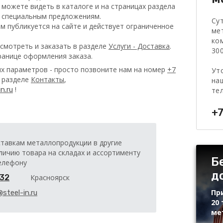
 можете видеть в каталоге и на страницах раздела
о специальным предложениям.
Су
 публикуется на сайте и действует ограниченное
ме
ко
смотреть и заказать в разделе
Услуги - Доставка
.
300
ранице оформления заказа.
х параметров - просто позвоните нам на номер
+7
Ут
в разделе
Контакты
,
на
!
n.ru
те
+7
ставкам металлопродукции в другие
личию товара на складах и ассортименту
Б
елефону
д
-32
Красноярск
Пр
@steel-in.ru
20 
ме