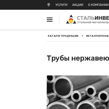
УСЛУГИ
АКЦИИ
О КОМПАНИИ
КАТАЛОГ ПРОДУКЦИИ
МЕТАЛЛОПРОК
Металлопрокат черный
Металлопрокат
Трубы нержавею
нержавеющий
Металлопрокат цветной
Металлопрокат
калиброванный
Профлист