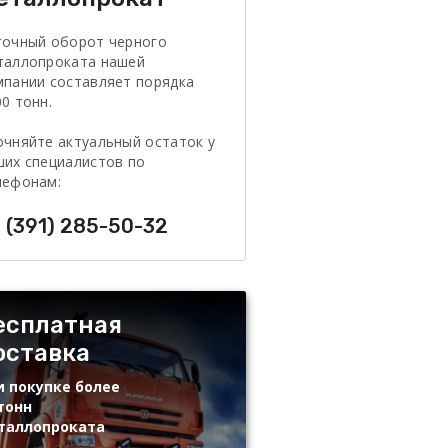
точный оборот черного
таллопроката нашей
мпании составляет порядка
0 тонн.
очняйте актуальный остаток у
ших специалистов по
лефонам:
 (391) 285-50-32
есплатная
оставка
и покупке более
тонн
таллопроката