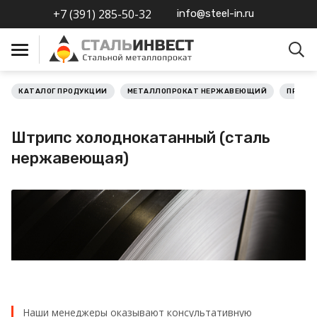
+7 (391) 285-50-32
info@steel-in.ru
КАТАЛОГ ПРОДУКЦИИ
МЕТАЛЛОПРОКАТ НЕРЖАВЕЮЩИЙ
ПРОКА
Металлопрокат черный
Штрипс холоднокатанный (сталь
Металлопрокат
нержавеющая)
нержавеющий
Металлопрокат цветной
Металлопрокат
калиброванный
Профлист
Наши менеджеры оказывают консультативную