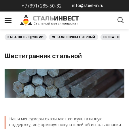
+7 (391) 285-50-32
info@steel-in.ru
КАТАЛОГ ПРОДУКЦИИ
МЕТАЛЛОПРОКАТ ЧЕРНЫЙ
ПРОКАТ СОРТО
Металлопрокат черный
Шестигранник стальной
Металлопрокат
нержавеющий
Металлопрокат цветной
Металлопрокат
калиброванный
Профлист
Наши менеджеры оказывают консультативную
поддержку, информируя покупателей об использовании