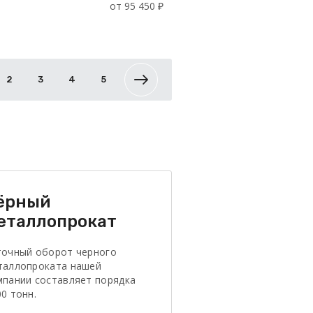
от 95 450 ₽
2
3
4
5
ёрный
еталлопрокат
точный оборот черного
таллопроката нашей
мпании составляет порядка
0 тонн.