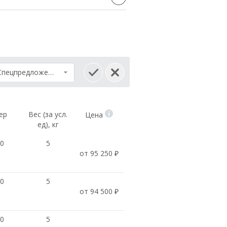
Спецпредложение
ер
Вес (за усл.
Цена
ед), кг
10
5
от 95 250 ₽
10
5
от 94 500 ₽
10
5