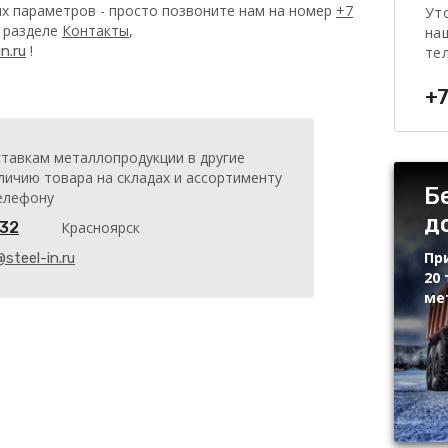
х параметров - просто позвоните нам на номер
+7
Ут
в разделе
Контакты
,
на
!
n.ru
те
+7
ставкам металлопродукции в другие
личию товара на складах и ассортименту
Б
елефону
д
-32
Красноярск
Пр
@steel-in.ru
20 
ме