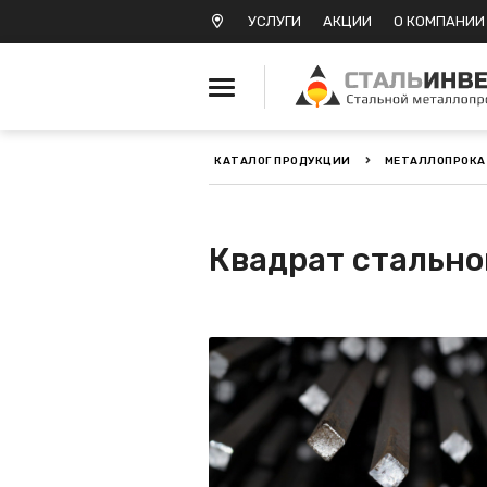
УСЛУГИ
АКЦИИ
О КОМПАНИИ
КАТАЛОГ ПРОДУКЦИИ
МЕТАЛЛОПРОКА
Металлопрокат черный
Металлопрокат
Квадрат стально
нержавеющий
Металлопрокат цветной
Металлопрокат
калиброванный
Профлист