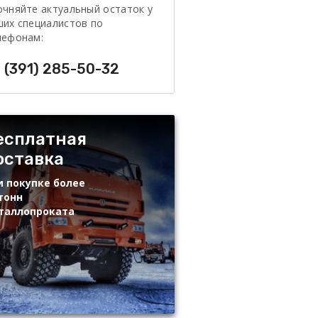
очняйте актуальный остаток у
ших специалистов по
лефонам:
 (391) 285-50-32
есплатная
оставка
и покупке более
тонн
таллопроката