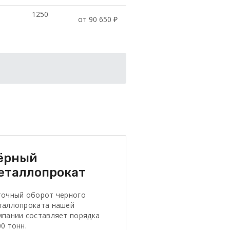
1250
от 90 650 ₽
ёрный
еталлопрокат
точный оборот черного
таллопроката нашей
мпании составляет порядка
0 тонн.