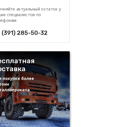
очняйте актуальный остаток у
ших специалистов по
лефонам:
 (391) 285-50-32
есплатная
оставка
и покупке более
тонн
таллопроката