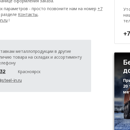
ранице оформления заказа.
х параметров - просто позвоните нам на номер
+7
Ут
в разделе
Контакты
,
на
!
n.ru
те
+7
ставкам металлопродукции в другие
личию товара на складах и ассортименту
Б
елефону
д
-32
Красноярск
Пр
@steel-in.ru
20 
ме