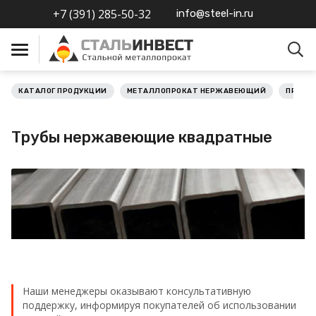
+7 (391) 285-50-32
info@steel-in.ru
КАТАЛОГ ПРОДУКЦИИ
МЕТАЛЛОПРОКАТ НЕРЖАВЕЮЩИЙ
ПРОКА
Металлопрокат черный
Трубы нержавеющие квадратные
Металлопрокат
нержавеющий
Металлопрокат цветной
Металлопрокат
калиброванный
Профлист
Наши менеджеры оказывают консультативную
поддержку, информируя покупателей об использовании