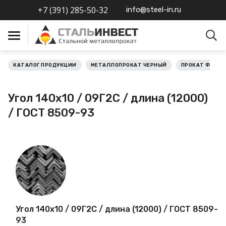
+7 (391) 285-50-32
info@steel-in.ru
КАТАЛОГ ПРОДУКЦИИ
МЕТАЛЛОПРОКАТ ЧЕРНЫЙ
ПРОКАТ ФАСО
Металлопрокат черный
Угол 140х10 / 09Г2С / длина (12000)
Металлопрокат
/ ГОСТ 8509-93
нержавеющий
Металлопрокат цветной
Металлопрокат
калиброванный
Профлист
Угол 140х10 / 09Г2С / длина (12000) / ГОСТ 8509-
93