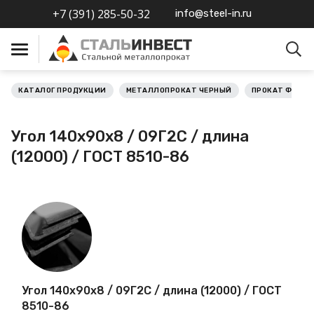
+7 (391) 285-50-32
info@steel-in.ru
КАТАЛОГ ПРОДУКЦИИ
МЕТАЛЛОПРОКАТ ЧЕРНЫЙ
ПРОКАТ ФАСО
Металлопрокат черный
Угол 140х90х8 / 09Г2С / длина
Металлопрокат
(12000) / ГОСТ 8510-86
нержавеющий
Металлопрокат цветной
Металлопрокат
калиброванный
Профлист
Угол 140х90х8 / 09Г2С / длина (12000) / ГОСТ
8510-86