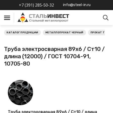
+7 (391) 285-50-32
info@steel-in.ru
КАТАЛОГ ПРОДУКЦИИ
МЕТАЛЛОПРОКАТ ЧЕРНЫЙ
ПРОКАТ ТРУБН
Металлопрокат черный
Труба электросварная 89х6 / Ст10 /
Металлопрокат
длина (12000) / ГОСТ 10704-91,
нержавеющий
10705-80
Металлопрокат цветной
Металлопрокат
калиброванный
Профлист
Труба электросварная 89х6 / Ст10 / длина