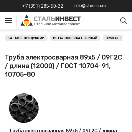
+7 (391) 285-50-32
info@steel-in.ru
КАТАЛОГ ПРОДУКЦИИ
МЕТАЛЛОПРОКАТ ЧЕРНЫЙ
ПРОКАТ ТРУБН
Металлопрокат черный
Труба электросварная 89х5 / 09Г2С
Металлопрокат
/ длина (12000) / ГОСТ 10704-91,
нержавеющий
10705-80
Металлопрокат цветной
Металлопрокат
калиброванный
Профлист
Труба электросварная 89х5 / 09Г2С / длина