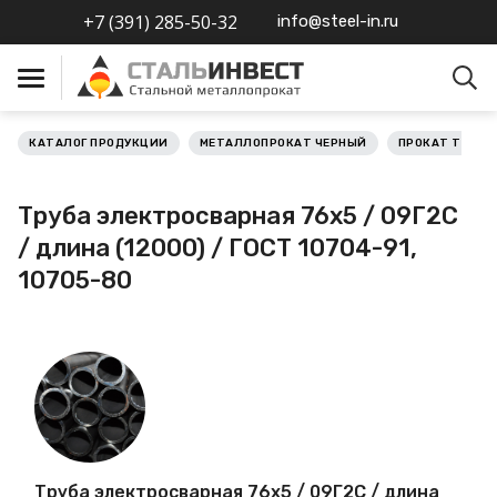
+7 (391) 285-50-32
info@steel-in.ru
КАТАЛОГ ПРОДУКЦИИ
МЕТАЛЛОПРОКАТ ЧЕРНЫЙ
ПРОКАТ ТРУБН
Металлопрокат черный
Труба электросварная 76х5 / 09Г2С
Металлопрокат
/ длина (12000) / ГОСТ 10704-91,
нержавеющий
10705-80
Металлопрокат цветной
Металлопрокат
калиброванный
Профлист
Труба электросварная 76х5 / 09Г2С / длина