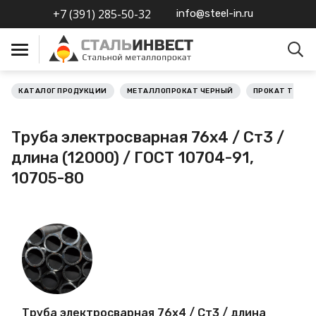
+7 (391) 285-50-32
info@steel-in.ru
КАТАЛОГ ПРОДУКЦИИ
МЕТАЛЛОПРОКАТ ЧЕРНЫЙ
ПРОКАТ ТРУБН
Металлопрокат черный
Труба электросварная 76х4 / Ст3 /
Металлопрокат
длина (12000) / ГОСТ 10704-91,
нержавеющий
10705-80
Металлопрокат цветной
Металлопрокат
калиброванный
Профлист
Труба электросварная 76х4 / Ст3 / длина