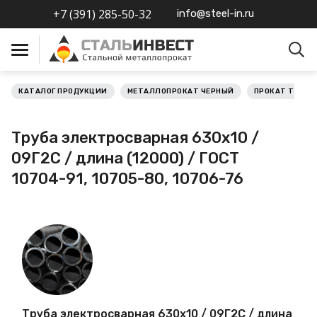
+7 (391) 285-50-32
info@steel-in.ru
КАТАЛОГ ПРОДУКЦИИ
МЕТАЛЛОПРОКАТ ЧЕРНЫЙ
ПРОКАТ ТРУБН
Металлопрокат черный
Труба электросварная 630х10 /
Металлопрокат
09Г2С / длина (12000) / ГОСТ
нержавеющий
10704-91, 10705-80, 10706-76
Металлопрокат цветной
Металлопрокат
калиброванный
Профлист
Труба электросварная 630х10 / 09Г2С / длина