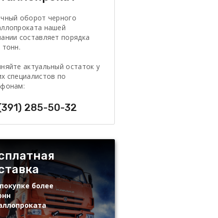
очный оборот черного
аллопроката нашей
ании составляет порядка
 тонн.
няйте актуальный остаток у
х специалистов по
ефонам:
(391) 285-50-32
сплатная
ставка
покупке более
онн
аллопроката