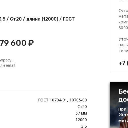
Сут
мет
5 / Ст20 / длина (12000) / ГОСТ
комп
3000
Уточ
 79 600 ₽
наши
тел
апросу.
+7 
ли email
Бе
до
ГОСТ 10704-91, 10705-80
Ст20
При 
57 мм
20 т
12000
мет
3,5