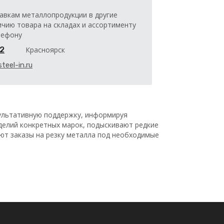
авкам металлопродукции в другие
ичию товара на складах и ассортименту
лефону
32
Красноярск
teel-in.ru
льтативную поддержку, информируя
делий конкретных марок, подыскивают редкие
ают заказы на резку металла под необходимые