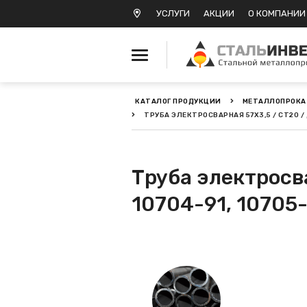
УСЛУГИ
АКЦИИ
О КОМПАНИИ
КАТАЛОГ ПРОДУКЦИИ
МЕТАЛЛОПРОКА
ТРУБА ЭЛЕКТРОСВАРНАЯ 57Х3,5 / СТ20 / Д
Металлопрокат черный
Металлопрокат
нержавеющий
Труба электросва
10704-91, 10705
Металлопрокат цветной
Металлопрокат
калиброванный
Профлист