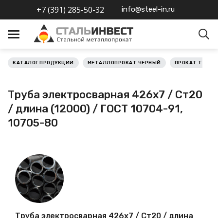
+7 (391) 285-50-32
info@steel-in.ru
КАТАЛОГ ПРОДУКЦИИ
МЕТАЛЛОПРОКАТ ЧЕРНЫЙ
ПРОКАТ ТРУБН
Металлопрокат черный
Труба электросварная 426х7 / Ст20
Металлопрокат
/ длина (12000) / ГОСТ 10704-91,
нержавеющий
10705-80
Металлопрокат цветной
Металлопрокат
калиброванный
Профлист
Труба электросварная 426х7 / Ст20 / длина