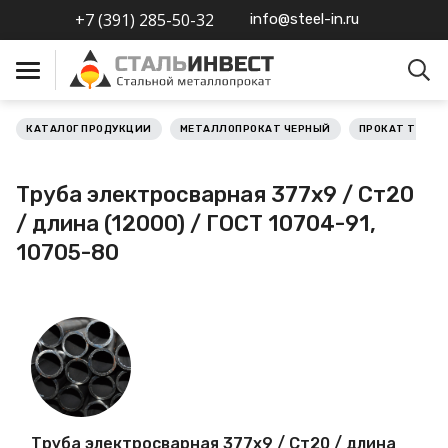
+7 (391) 285-50-32
info@steel-in.ru
КАТАЛОГ ПРОДУКЦИИ
МЕТАЛЛОПРОКАТ ЧЕРНЫЙ
ПРОКАТ ТРУБН
Металлопрокат черный
Труба электросварная 377х9 / Ст20
Металлопрокат
/ длина (12000) / ГОСТ 10704-91,
нержавеющий
10705-80
Металлопрокат цветной
Металлопрокат
калиброванный
Профлист
Труба электросварная 377х9 / Ст20 / длина