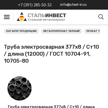
+7 (391) 285-50-32
info@steel-in.ru
КАТАЛОГ ПРОДУКЦИИ
МЕТАЛЛОПРОКАТ ЧЕРНЫЙ
ПРОКАТ ТРУБН
Металлопрокат черный
Труба электросварная 377х8 / Ст10
Металлопрокат
/ длина (12000) / ГОСТ 10704-91,
нержавеющий
10705-80
Металлопрокат цветной
Металлопрокат
калиброванный
Профлист
Труба электросварная 377х8 / Ст10 / длина