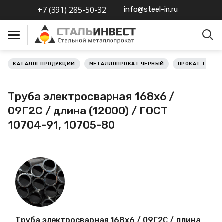
+7 (391) 285-50-32
info@steel-in.ru
КАТАЛОГ ПРОДУКЦИИ
МЕТАЛЛОПРОКАТ ЧЕРНЫЙ
ПРОКАТ ТРУБН
Металлопрокат черный
Труба электросварная 168х6 /
Металлопрокат
09Г2С / длина (12000) / ГОСТ
нержавеющий
10704-91, 10705-80
Металлопрокат цветной
Металлопрокат
калиброванный
Профлист
Труба электросварная 168х6 / 09Г2С / длина