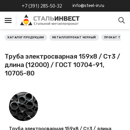
+7 (391) 285-50-32
info@steel-in.ru
КАТАЛОГ ПРОДУКЦИИ
МЕТАЛЛОПРОКАТ ЧЕРНЫЙ
ПРОКАТ ТРУБН
Металлопрокат черный
Труба электросварная 159х8 / Ст3 /
Металлопрокат
длина (12000) / ГОСТ 10704-91,
нержавеющий
10705-80
Металлопрокат цветной
Металлопрокат
калиброванный
Профлист
Труба электросварная 159х8 / Ст3 / длина