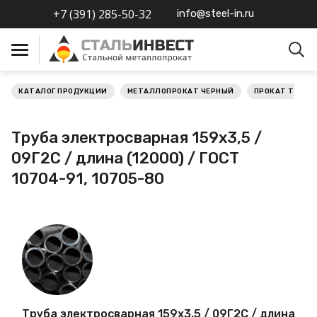
+7 (391) 285-50-32
info@steel-in.ru
КАТАЛОГ ПРОДУКЦИИ
МЕТАЛЛОПРОКАТ ЧЕРНЫЙ
ПРОКАТ ТРУБН
Металлопрокат черный
Труба электросварная 159х3,5 /
Металлопрокат
09Г2С / длина (12000) / ГОСТ
нержавеющий
10704-91, 10705-80
Металлопрокат цветной
Металлопрокат
калиброванный
Профлист
Труба электросварная 159х3,5 / 09Г2С / длина