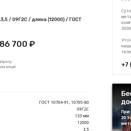
Сут
мет
,5 / 09Г2С / длина (12000) / ГОСТ
комп
3000
Уточ
 86 700 ₽
наши
тел
апросу.
+7 
ли email
Бе
до
ГОСТ 10704-91, 10705-80
09Г2С
При 
133 мм
20 т
12000
мет
3,5