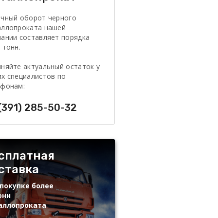
очный оборот черного
аллопроката нашей
ании составляет порядка
 тонн.
няйте актуальный остаток у
х специалистов по
ефонам:
(391) 285-50-32
сплатная
ставка
покупке более
онн
аллопроката