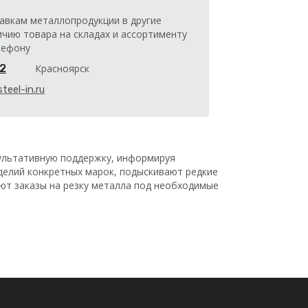
авкам металлопродукции в другие
ичию товара на складах и ассортименту
лефону
32
Красноярск
teel-in.ru
льтативную поддержку, информируя
делий конкретных марок, подыскивают редкие
ают заказы на резку металла под необходимые