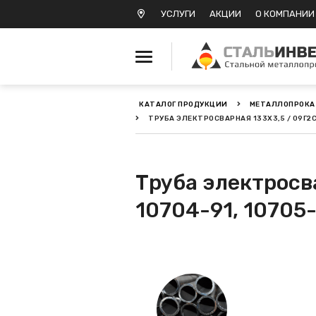
УСЛУГИ
АКЦИИ
О КОМПАНИИ
КАТАЛОГ ПРОДУКЦИИ
МЕТАЛЛОПРОКА
ТРУБА ЭЛЕКТРОСВАРНАЯ 133Х3,5 / 09Г2С 
Металлопрокат черный
Металлопрокат
нержавеющий
Труба электросва
10704-91, 10705
Металлопрокат цветной
Металлопрокат
калиброванный
Профлист