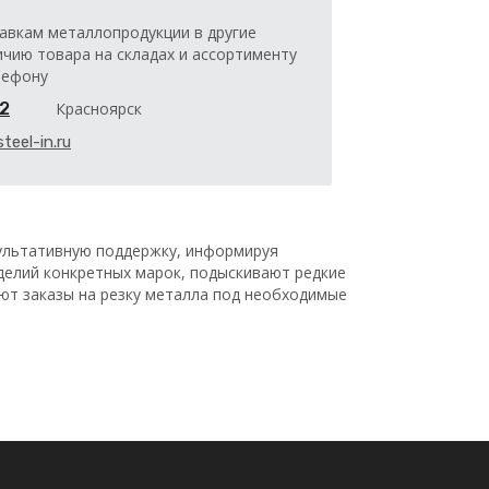
авкам металлопродукции в другие
ичию товара на складах и ассортименту
лефону
32
Красноярск
teel-in.ru
льтативную поддержку, информируя
делий конкретных марок, подыскивают редкие
ают заказы на резку металла под необходимые