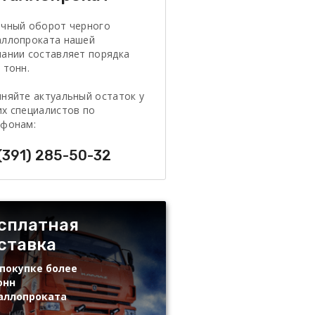
очный оборот черного
аллопроката нашей
ании составляет порядка
 тонн.
няйте актуальный остаток у
х специалистов по
ефонам:
(391) 285-50-32
сплатная
ставка
покупке более
онн
аллопроката