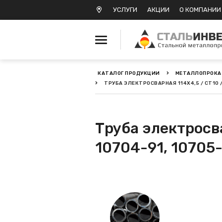
УСЛУГИ
АКЦИИ
О КОМПАНИИ
КАТАЛОГ ПРОДУКЦИИ
МЕТАЛЛОПРОКА
ТРУБА ЭЛЕКТРОСВАРНАЯ 114Х4,5 / СТ10 / 
Металлопрокат черный
Металлопрокат
нержавеющий
Труба электросва
10704-91, 10705
Металлопрокат цветной
Металлопрокат
калиброванный
Профлист