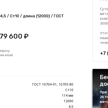
Сут
мет
,5 / Ст10 / длина (12000) / ГОСТ
комп
3000
Уточ
 79 600 ₽
наши
тел
апросу.
+7 
ли email
Бе
до
ГОСТ 10704-91, 10705-80
Ст10
При 
114 мм
20 т
12000
мет
4,5