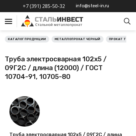
+7 (391) 285-50-32
info@steel-in.ru
КАТАЛОГ ПРОДУКЦИИ
МЕТАЛЛОПРОКАТ ЧЕРНЫЙ
ПРОКАТ ТРУБН
Металлопрокат черный
Труба электросварная 102х5 /
Металлопрокат
09Г2С / длина (12000) / ГОСТ
нержавеющий
10704-91, 10705-80
Металлопрокат цветной
Металлопрокат
калиброванный
Профлист
Труба электросварная 102х5 / 09Г2С / длина