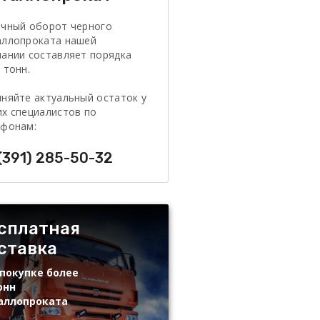
очный оборот черного
аллопроката нашей
ании составляет порядка
 тонн.
няйте актуальный остаток у
х специалистов по
ефонам:
(391) 285-50-32
сплатная
ставка
покупке более
онн
аллопроката