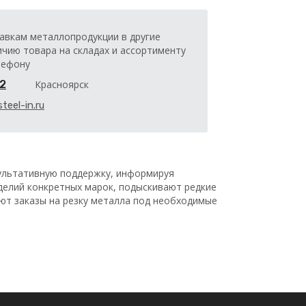
авкам металлопродукции в другие
ичию товара на складах и ассортименту
лефону
32
Красноярск
teel-in.ru
льтативную поддержку, информируя
делий конкретных марок, подыскивают редкие
ают заказы на резку металла под необходимые