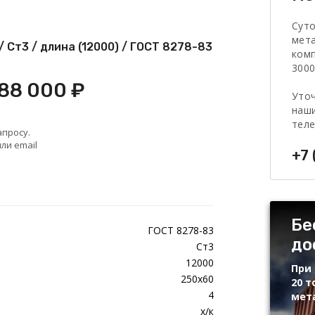
Сут
мет
 Ст3 / длина (12000) / ГОСТ 8278-83
комп
3000
 88 000 ₽
Уточ
наши
тел
апросу.
ли email
+7 
Бе
ГОСТ 8278-83
до
Ст3
12000
При 
250х60
20 т
4
мет
х/к