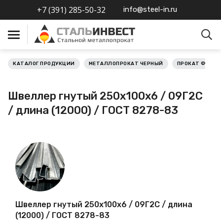
+7 (391) 285-50-32
info@steel-in.ru
КАТАЛОГ ПРОДУКЦИИ
МЕТАЛЛОПРОКАТ ЧЕРНЫЙ
ПРОКАТ ФАСО
Металлопрокат черный
Швеллер гнутый 250х100х6 / 09Г2С
Металлопрокат
/ длина (12000) / ГОСТ 8278-83
нержавеющий
Металлопрокат цветной
Металлопрокат
калиброванный
Профлист
Швеллер гнутый 250х100х6 / 09Г2С / длина
(12000) / ГОСТ 8278-83