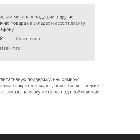
авкам металлопродукции в другие
ичию товара на складах и ассортименту
лефону
32
Красноярск
teel-in.ru
льтативную поддержку, информируя
делий конкретных марок, подыскивают редкие
ают заказы на резку металла под необходимые