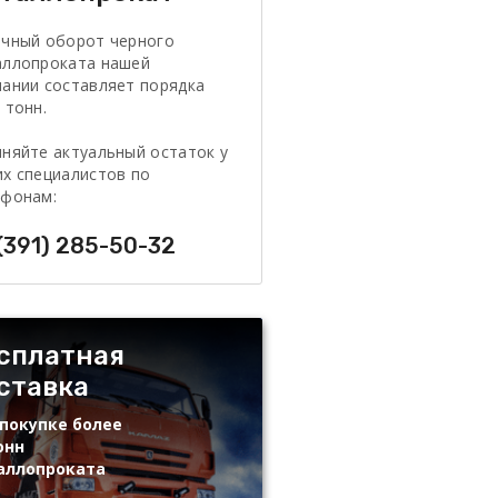
очный оборот черного
аллопроката нашей
ании составляет порядка
 тонн.
няйте актуальный остаток у
х специалистов по
ефонам:
(391) 285-50-32
сплатная
ставка
покупке более
онн
аллопроката