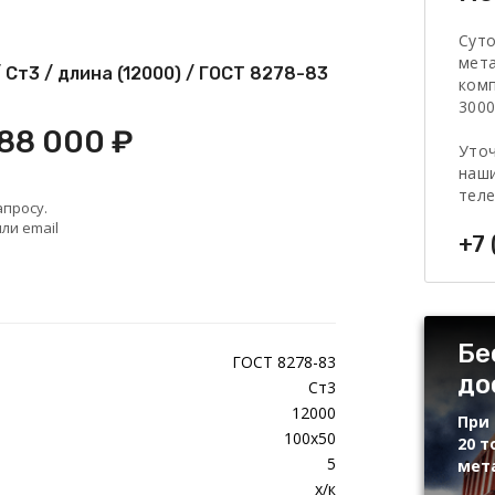
Сут
мет
 Ст3 / длина (12000) / ГОСТ 8278-83
комп
3000
 88 000 ₽
Уточ
наши
тел
апросу.
ли email
+7 
Бе
ГОСТ 8278-83
до
Ст3
12000
При 
100х50
20 т
5
мет
х/к