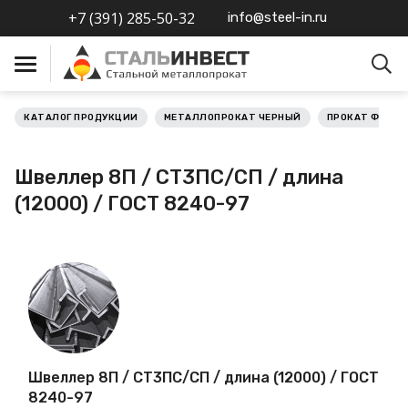
+7 (391) 285-50-32
info@steel-in.ru
КАТАЛОГ ПРОДУКЦИИ
МЕТАЛЛОПРОКАТ ЧЕРНЫЙ
ПРОКАТ ФАСО
Металлопрокат черный
Швеллер 8П / СТ3ПС/СП / длина
Металлопрокат
(12000) / ГОСТ 8240-97
нержавеющий
Металлопрокат цветной
Металлопрокат
калиброванный
Профлист
Швеллер 8П / СТ3ПС/СП / длина (12000) / ГОСТ
8240-97