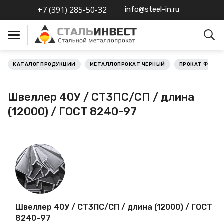
+7 (391) 285-50-32
info@steel-in.ru
КАТАЛОГ ПРОДУКЦИИ
МЕТАЛЛОПРОКАТ ЧЕРНЫЙ
ПРОКАТ ФАСО
Металлопрокат черный
Швеллер 40У / СТ3ПС/СП / длина
Металлопрокат
(12000) / ГОСТ 8240-97
нержавеющий
Металлопрокат цветной
Металлопрокат
калиброванный
Профлист
Швеллер 40У / СТ3ПС/СП / длина (12000) / ГОСТ
8240-97