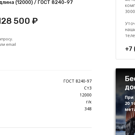
длина (12000) / ГОСТ 8240-97
комп
3000
128 500 ₽
Уточ
наши
тел
апросу.
ли email
+7 
Бе
ГОСТ 8240-97
до
Ст3
12000
При 
г/к
20 т
348
мет