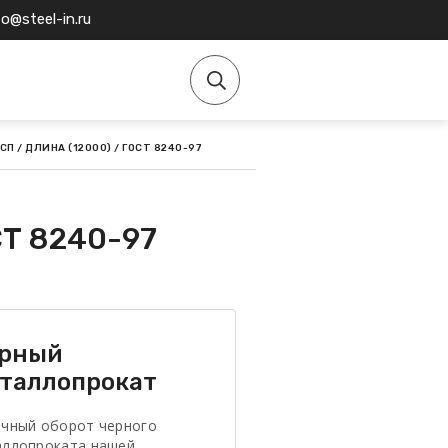
fo@steel-in.ru
СП / ДЛИНА (12000) / ГОСТ 8240-97
СТ 8240-97
рный
таллопрокат
очный оборот черного
аллопроката нашей