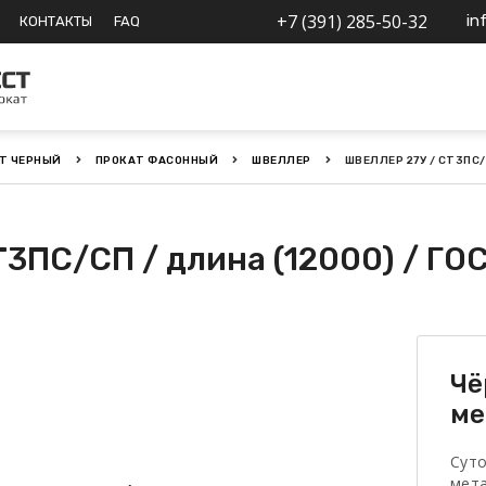
+7 (391) 285-50-32
in
КОНТАКТЫ
FAQ
Т ЧЕРНЫЙ
ПРОКАТ ФАСОННЫЙ
ШВЕЛЛЕР
ШВЕЛЛЕР 27У / СТ3ПС/
Т3ПС/СП / длина (12000) / ГО
Чё
ме
Сут
мет