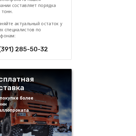
ании составляет порядка
 тонн.
няйте актуальный остаток у
х специалистов по
ефонам:
(391) 285-50-32
сплатная
ставка
покупке более
онн
аллопроката