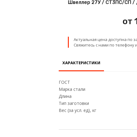
Швеллер 27У / СТ3ПС/СП / 
Проволока
от 
Детали трубопровода
Актуальная цена доступна по з
Сетка
Свяжитесь с нами по телефону и
ХАРАКТЕРИСТИКИ
ГОСТ
Марка стали
Длина
Тип заготовки
Вес (за усл. ед), кг