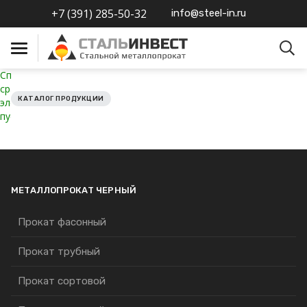
+7 (391) 285-50-32
info@steel-in.ru
Список
сравниваемых
КАТАЛОГ ПРОДУКЦИИ
элементов
Металлопрокат черный
пуст.
Металлопрокат
нержавеющий
Металлопрокат цветной
МЕТАЛЛОПРОКАТ ЧЕРНЫЙ
Прокат фасонный
Металлопрокат
калиброванный
Прокат трубный
Профлист
Прокат сортовой