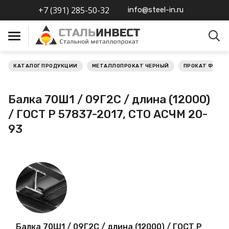
+7 (391) 285-50-32
info@steel-in.ru
КАТАЛОГ ПРОДУКЦИИ
МЕТАЛЛОПРОКАТ ЧЕРНЫЙ
ПРОКАТ ФАСО
Металлопрокат черный
Балка 70Ш1 / 09Г2С / длина (12000)
Металлопрокат
/ ГОСТ Р 57837-2017, СТО АСЧМ 20-
нержавеющий
93
Металлопрокат цветной
Металлопрокат
калиброванный
Профлист
Балка 70Ш1 / 09Г2С / длина (12000) / ГОСТ Р