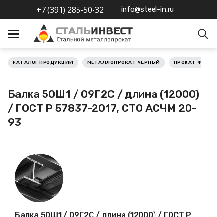
+7 (391) 285-50-32
info@steel-in.ru
КАТАЛОГ ПРОДУКЦИИ
МЕТАЛЛОПРОКАТ ЧЕРНЫЙ
ПРОКАТ ФАСО
Металлопрокат черный
Балка 50Ш1 / 09Г2С / длина (12000)
Металлопрокат
/ ГОСТ Р 57837-2017, СТО АСЧМ 20-
нержавеющий
93
Металлопрокат цветной
Металлопрокат
калиброванный
Профлист
Балка 50Ш1 / 09Г2С / длина (12000) / ГОСТ Р