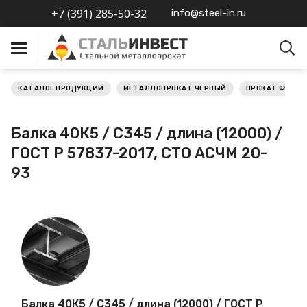
+7 (391) 285-50-32
info@steel-in.ru
КАТАЛОГ ПРОДУКЦИИ
МЕТАЛЛОПРОКАТ ЧЕРНЫЙ
ПРОКАТ ФАСО
Металлопрокат черный
Балка 40К5 / С345 / длина (12000) /
Металлопрокат
ГОСТ Р 57837-2017, СТО АСЧМ 20-
нержавеющий
93
Металлопрокат цветной
Металлопрокат
калиброванный
Профлист
Балка 40К5 / С345 / длина (12000) / ГОСТ Р