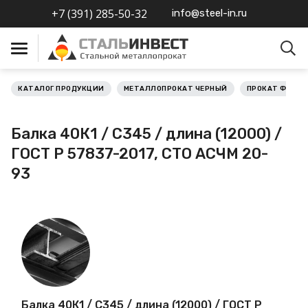
+7 (391) 285-50-32
info@steel-in.ru
КАТАЛОГ ПРОДУКЦИИ
МЕТАЛЛОПРОКАТ ЧЕРНЫЙ
ПРОКАТ ФАСО
Металлопрокат черный
Балка 40К1 / С345 / длина (12000) /
Металлопрокат
ГОСТ Р 57837-2017, СТО АСЧМ 20-
нержавеющий
93
Металлопрокат цветной
Металлопрокат
калиброванный
Профлист
Балка 40К1 / С345 / длина (12000) / ГОСТ Р