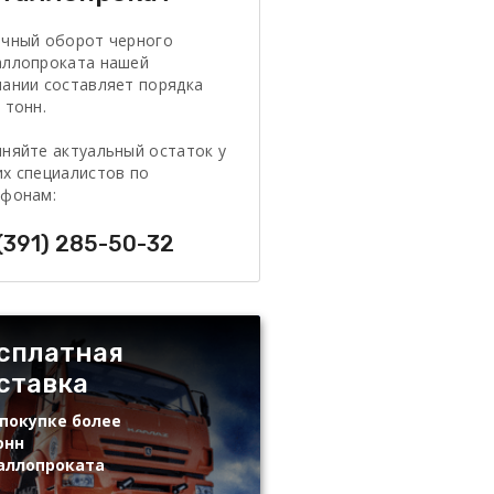
очный оборот черного
аллопроката нашей
ании составляет порядка
 тонн.
няйте актуальный остаток у
х специалистов по
ефонам:
(391) 285-50-32
сплатная
ставка
покупке более
онн
аллопроката