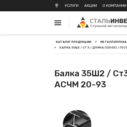
УСЛУГИ
АКЦИИ
О КОМПАНИИ
КАТАЛОГ ПРОДУКЦИИ
МЕТАЛЛОПРОКА
БАЛКА 35Ш2 / СТ3 / ДЛИНА (12000) / ГОС
Металлопрокат черный
Металлопрокат
нержавеющий
Балка 35Ш2 / Ст3
АСЧМ 20-93
Металлопрокат цветной
Металлопрокат
калиброванный
Профлист