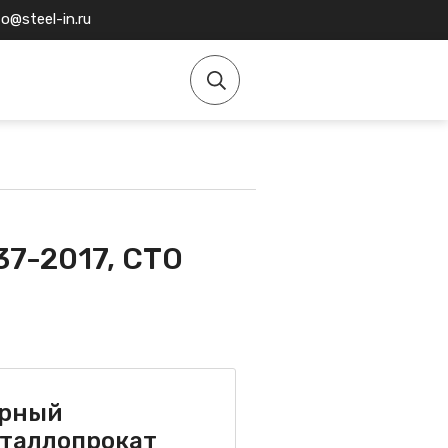
fo@steel-in.ru
37-2017, СТО
рный
таллопрокат