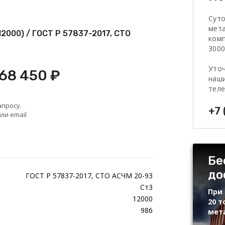
Сут
мет
12000) / ГОСТ Р 57837-2017, СТО
комп
3000
Уточ
 68 450 ₽
наши
тел
апросу.
+7 
ли email
Бе
до
ГОСТ Р 57837-2017, СТО АСЧМ 20-93
Ст3
При 
12000
20 т
986
мет