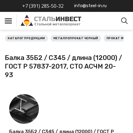
+7 (391) 285-50-32
info@steel-in.ru
КАТАЛОГ ПРОДУКЦИИ
МЕТАЛЛОПРОКАТ ЧЕРНЫЙ
ПРОКАТ ФАСО
Металлопрокат черный
Балка 35Б2 / С345 / длина (12000) /
Металлопрокат
ГОСТ Р 57837-2017, СТО АСЧМ 20-
нержавеющий
93
Металлопрокат цветной
Металлопрокат
калиброванный
Профлист
Балка 35Б2 / С345 / длина (12000) / ГОСТ Р