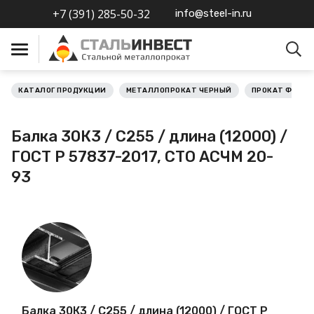
+7 (391) 285-50-32
info@steel-in.ru
КАТАЛОГ ПРОДУКЦИИ
МЕТАЛЛОПРОКАТ ЧЕРНЫЙ
ПРОКАТ ФАСО
Металлопрокат черный
Балка 30К3 / С255 / длина (12000) /
Металлопрокат
ГОСТ Р 57837-2017, СТО АСЧМ 20-
нержавеющий
93
Металлопрокат цветной
Металлопрокат
калиброванный
Профлист
Балка 30К3 / С255 / длина (12000) / ГОСТ Р