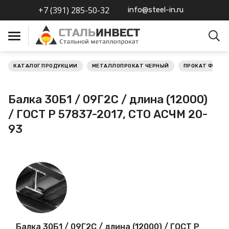
+7 (391) 285-50-32
info@steel-in.ru
КАТАЛОГ ПРОДУКЦИИ
МЕТАЛЛОПРОКАТ ЧЕРНЫЙ
ПРОКАТ ФАСО
Металлопрокат черный
Балка 30Б1 / 09Г2С / длина (12000)
Металлопрокат
/ ГОСТ Р 57837-2017, СТО АСЧМ 20-
нержавеющий
93
Металлопрокат цветной
Металлопрокат
калиброванный
Профлист
Балка 30Б1 / 09Г2С / длина (12000) / ГОСТ Р