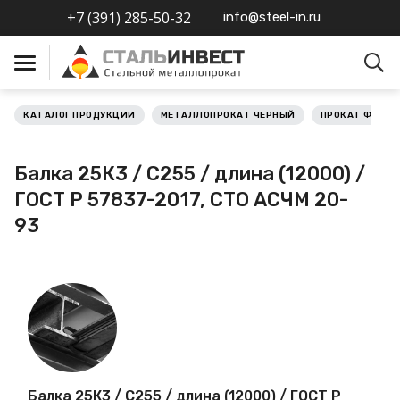
+7 (391) 285-50-32
info@steel-in.ru
КАТАЛОГ ПРОДУКЦИИ
МЕТАЛЛОПРОКАТ ЧЕРНЫЙ
ПРОКАТ ФАСО
Металлопрокат черный
Балка 25К3 / С255 / длина (12000) /
Металлопрокат
ГОСТ Р 57837-2017, СТО АСЧМ 20-
нержавеющий
93
Металлопрокат цветной
Металлопрокат
калиброванный
Профлист
Балка 25К3 / С255 / длина (12000) / ГОСТ Р