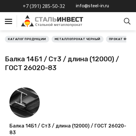
+7 (391) 285-50-32
info@steel-in.ru
КАТАЛОГ ПРОДУКЦИИ
МЕТАЛЛОПРОКАТ ЧЕРНЫЙ
ПРОКАТ ФАСО
Металлопрокат черный
Балка 14Б1 / Ст3 / длина (12000) /
Металлопрокат
ГОСТ 26020-83
нержавеющий
Металлопрокат цветной
Металлопрокат
калиброванный
Профлист
Балка 14Б1 / Ст3 / длина (12000) / ГОСТ 26020-
83