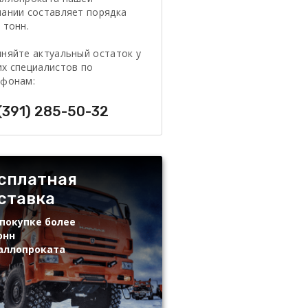
ании составляет порядка
 тонн.
няйте актуальный остаток у
х специалистов по
ефонам:
(391) 285-50-32
сплатная
ставка
покупке более
онн
аллопроката