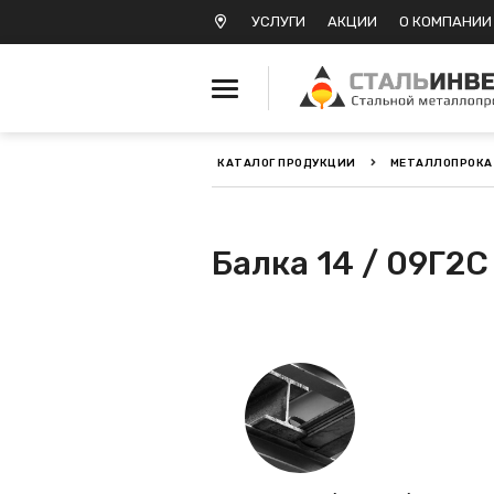
УСЛУГИ
АКЦИИ
О КОМПАНИИ
КАТАЛОГ ПРОДУКЦИИ
МЕТАЛЛОПРОКА
Металлопрокат черный
Металлопрокат
Балка 14 / 09Г2С
нержавеющий
Металлопрокат цветной
Металлопрокат
калиброванный
Профлист