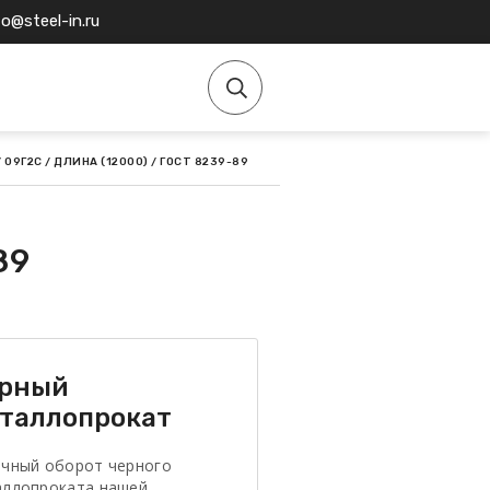
fo@steel-in.ru
/ 09Г2С / ДЛИНА (12000) / ГОСТ 8239-89
89
рный
таллопрокат
очный оборот черного
аллопроката нашей