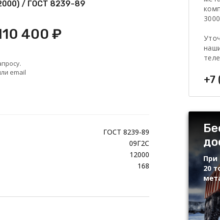
12000) / ГОСТ 8239-89
комп
3000
110 400 ₽
Уточ
наши
тел
апросу.
ли email
+7 
Бе
ГОСТ 8239-89
до
09Г2С
12000
При 
168
20 т
мет