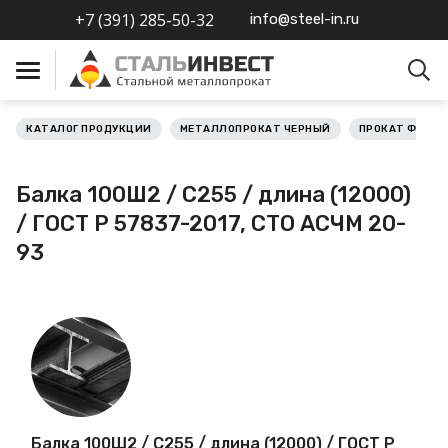
+7 (391) 285-50-32
info@steel-in.ru
КАТАЛОГ ПРОДУКЦИИ
МЕТАЛЛОПРОКАТ ЧЕРНЫЙ
ПРОКАТ ФАСО
Металлопрокат черный
Балка 100Ш2 / С255 / длина (12000)
Металлопрокат
/ ГОСТ Р 57837-2017, СТО АСЧМ 20-
нержавеющий
93
Металлопрокат цветной
Металлопрокат
калиброванный
Профлист
Балка 100Ш2 / С255 / длина (12000) / ГОСТ Р