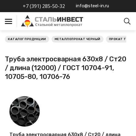
+7 (391) 285-50-32
info@steel-in.ru
КАТАЛОГ ПРОДУКЦИИ
МЕТАЛЛОПРОКАТ ЧЕРНЫЙ
ПРОКАТ ТРУБН
Металлопрокат черный
Труба электросварная 630х8 / Ст20
Металлопрокат
/ длина (12000) / ГОСТ 10704-91,
нержавеющий
10705-80, 10706-76
Металлопрокат цветной
Металлопрокат
калиброванный
Профлист
Труба электросварная 630х8 / Ст20 / длина